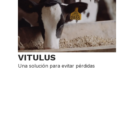
VITULUS
Una solución para evitar pérdidas
innecesarias mediante un sistema
alimentario diseñado para optimizar el
crecimiento de terneros machos de razas
lecheras y de cruzas.
Caso éxito
,
Silvoagropecuaria