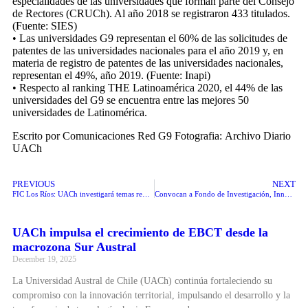
especialidades de las universidades que forman parte del Consejo
de Rectores (CRUCh). Al año 2018 se registraron 433 titulados.
(Fuente: SIES)
• Las universidades G9 representan el 60% de las solicitudes de
patentes de las universidades nacionales para el año 2019 y, en
materia de registro de patentes de las universidades nacionales,
representan el 49%, año 2019. (Fuente: Inapi)
• Respecto al ranking THE Latinoamérica 2020, el 44% de las
universidades del G9 se encuentra entre las mejores 50
universidades de Latinomérica.
Escrito por
Comunicaciones Red G9 Fotografia: Archivo Diario
UACh
PREVIOUS
NEXT
FIC Los Ríos: UACh investigará temas regionales en áreas agroalimentarias, pesca, acuicultura, turismo y salud
Convocan a Fondo de Investigación, Innovación y Creación Artística VIDCA 2020
UACh impulsa el crecimiento de EBCT desde la
macrozona Sur Austral
December 19, 2025
La Universidad Austral de Chile (UACh) continúa fortaleciendo su
compromiso con la innovación territorial, impulsando el desarrollo y la