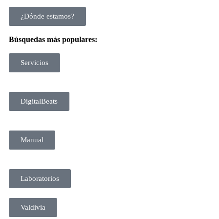
¿Dónde estamos?
Búsquedas más populares:
Servicios
DigitalBeats
Manual
Laboratorios
Valdivia