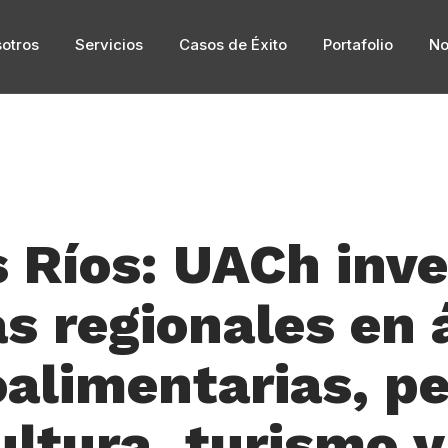
otros
Servicios
Casos de Éxito
Portafolio
No
s Ríos: UACh inve
s regionales en 
alimentarias, p
ultura, turismo y