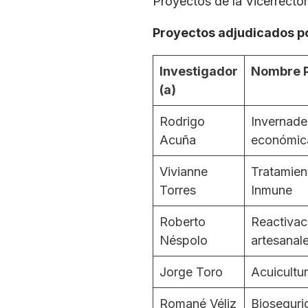
Proyectos de la Vicerrector
Proyectos adjudicados p
Investigador
Nombre 
(a)
Rodrigo
Invernader
Acuña
económic
Vivianne
Tratamien
Torres
Inmune
Roberto
Reactivac
Néspolo
artesanal
Jorge Toro
Acuicultur
Romané Véliz
Bioseguri