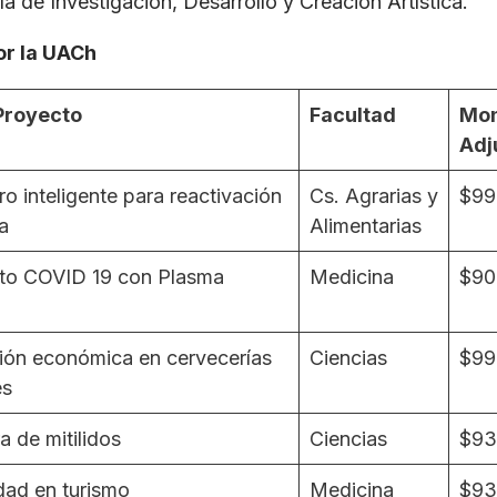
ía de Investigación, Desarrollo y Creación Artística.
or la UACh
Proyecto
Facultad
Mon
Adj
o inteligente para reactivación
Cs. Agrarias y
$99
a
Alimentarias
to COVID 19 con Plasma
Medicina
$90
ión económica en cervecerías
Ciencias
$99
es
a de mitilidos
Ciencias
$93
dad en turismo
Medicina
$93