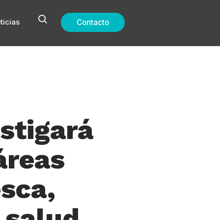
ticias
Contacto
stigará
áreas
esca,
 salud