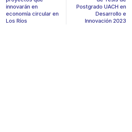
innovarán en
Postgrado UACH en
economía circular en
Desarrollo e
Los Ríos
Innovación 2023
UACh impulsa el crecimiento de
EBCT desde la macrozona Sur
Austral