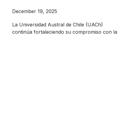
December 19, 2025
La Universidad Austral de Chile (UACh)
continúa fortaleciendo su compromiso con la
innovación territorial, impulsando el desarrollo y
la transferencia de tecnologías hacia Empresas
de