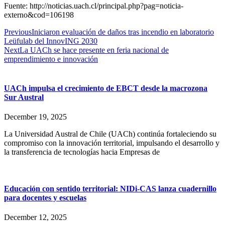
Fuente: http://noticias.uach.cl/principal.php?pag=noticia-
externo&cod=106198
Previous
Iniciaron evaluación de daños tras incendio en laboratorio
Leüfulab del InnovING 2030
Next
La UACh se hace presente en feria nacional de
emprendimiento e innovación
UACh impulsa el crecimiento de EBCT desde la macrozona
Sur Austral
December 19, 2025
La Universidad Austral de Chile (UACh) continúa fortaleciendo su
compromiso con la innovación territorial, impulsando el desarrollo y
la transferencia de tecnologías hacia Empresas de
Educación con sentido territorial: NIDi-CAS lanza cuadernillo
para docentes y escuelas
December 12, 2025