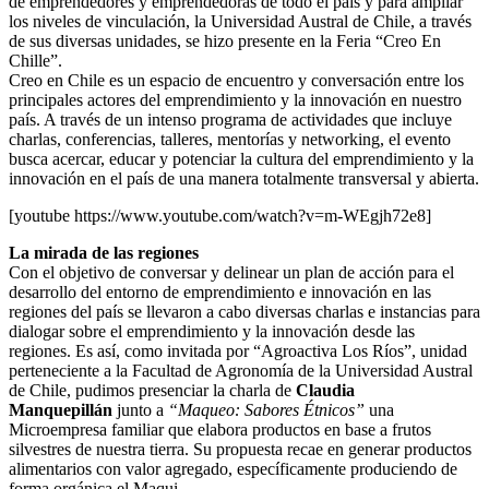
de emprendedores y emprendedoras de todo el país y para ampliar
los niveles de vinculación, la Universidad Austral de Chile, a través
de sus diversas unidades, se hizo presente en la Feria “Creo En
Chille”.
Creo en Chile es un espacio de encuentro y conversación entre los
principales actores del emprendimiento y la innovación en nuestro
país. A través de un intenso programa de actividades que incluye
charlas, conferencias, talleres, mentorías y networking, el evento
busca acercar, educar y potenciar la cultura del emprendimiento y la
innovación en el país de una manera totalmente transversal y abierta.
[youtube https://www.youtube.com/watch?v=m-WEgjh72e8]
La mirada de las regiones
Con el objetivo de conversar y delinear un plan de acción para el
desarrollo del entorno de emprendimiento e innovación en las
regiones del país se llevaron a cabo diversas charlas e instancias para
dialogar sobre el emprendimiento y la innovación desde las
regiones. Es así, como invitada por “Agroactiva Los Ríos”, unidad
perteneciente a la Facultad de Agronomía de la Universidad Austral
de Chile, pudimos presenciar la charla de
Claudia
Manquepillán
junto a
“Maqueo: Sabores Étnicos”
una
Microempresa familiar que elabora productos en base a frutos
silvestres de nuestra tierra. Su propuesta recae en generar productos
alimentarios con valor agregado, específicamente produciendo de
forma orgánica el Maqui.