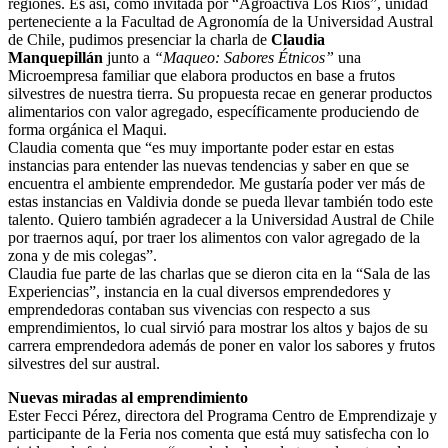
regiones. Es así, como invitada por “Agroactiva Los Ríos”, unidad
perteneciente a la Facultad de Agronomía de la Universidad Austral
de Chile, pudimos presenciar la charla de
Claudia
Manquepillán
junto a
“Maqueo: Sabores Étnicos”
una
Microempresa familiar que elabora productos en base a frutos
silvestres de nuestra tierra. Su propuesta recae en generar productos
alimentarios con valor agregado, específicamente produciendo de
forma orgánica el Maqui.
Claudia comenta que “es muy importante poder estar en estas
instancias para entender las nuevas tendencias y saber en que se
encuentra el ambiente emprendedor. Me gustaría poder ver más de
estas instancias en Valdivia donde se pueda llevar también todo este
talento. Quiero también agradecer a la Universidad Austral de Chile
por traernos aquí, por traer los alimentos con valor agregado de la
zona y de mis colegas”.
Claudia fue parte de las charlas que se dieron cita en la “Sala de las
Experiencias”, instancia en la cual diversos emprendedores y
emprendedoras contaban sus vivencias con respecto a sus
emprendimientos, lo cual sirvió para mostrar los altos y bajos de su
carrera emprendedora además de poner en valor los sabores y frutos
silvestres del sur austral.
Nuevas miradas al emprendimiento
Ester Fecci Pérez, directora del Programa Centro de Emprendizaje y
participante de la Feria nos comenta que está muy satisfecha con lo