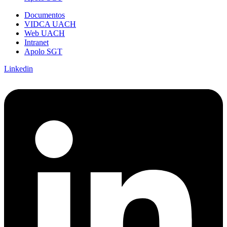
Documentos
VIDCA UACH
Web UACH
Intranet
Apolo SGT
Linkedin