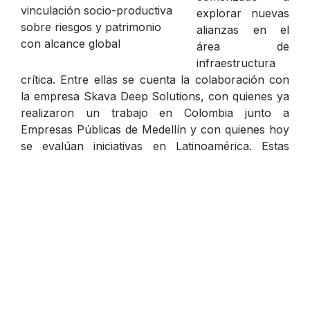
explorar nuevas
alianzas en el
área de
infraestructura
crítica. Entre ellas se cuenta la colaboración con
la empresa Skava Deep Solutions, con quienes ya
realizaron un trabajo en Colombia junto a
Empresas Públicas de Medellín y con quienes hoy
se evalúan iniciativas en Latinoamérica. Estas
exploraciones incluyen posibles estudios en la
Línea 1 del Metro de Lima, la red de tuberías
matriz de Bogotá y el eventual monitoreo
estructural de la Estación Alameda en Santiago,
asociada a su ampliación.
A lo largo de su trayectoria, RiNA también ha
trabajado con el Ministerio de Obras Públicas,
realizando estudios de auscultación estructural en
el Puente Patagual y en el Puente Biobío de