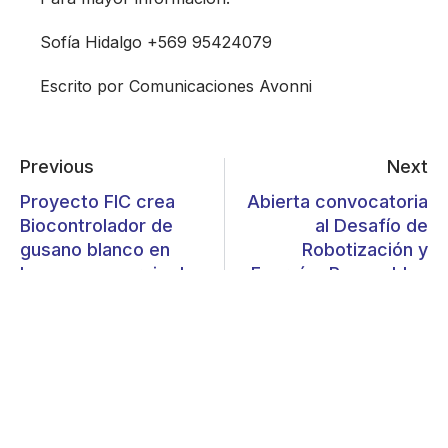
Sofía Hidalgo +569 95424079
Escrito por Comunicaciones Avonni
Previous
Next
Proyecto FIC crea
Abierta convocatoria
Biocontrolador de
al Desafío de
gusano blanco en
Robotización y
base a consorcio de
Energías Renovables
hongos endófitos
Nutraterra
nativos (HEN)