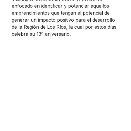
enfocado en identificar y potenciar aquellos
emprendimientos que tengan el potencial de
generar un impacto positivo para el desarrollo
de la Región de Los Ríos, la cual por estos días
celebra su 13º aniversario.
Descentralizando la generación de ideas
Finalmente, el coordinador de la Oficina de i+e
de la FCI, Rodrigo Vásquez, dijo que 14k es más
que un centro de innovación: “Queremos
potenciar una comunidad de ideas, en torno a
los desafíos del futuro y proyectar con
entusiasmo la consolidación de nuestra región
como un polo de atracción y retención de
talento. Para esto hemos diseñado un programa
de actividades que iremos develando a partir de
este momento”.