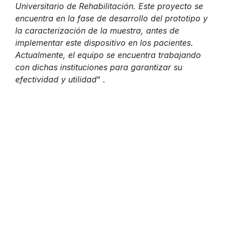
Universitario de Rehabilitación. Este proyecto se
encuentra en la fase de desarrollo del prototipo y
la caracterización de la muestra, antes de
implementar este dispositivo en los pacientes.
Actualmente, el equipo se encuentra trabajando
con dichas instituciones para garantizar su
efectividad y utilidad
” .
Previous
Next
Innovación para la
Promoviendo Hábitos
integración de
Alimenticios
personas del
Saludables en la
trastorno del
Comunidad Escolar:
espectro autista
Una Iniciativa Local en
Acción