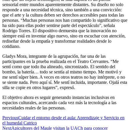
sensorial entre mundos aparentemente distantes. Su diseño no solo
responde a una necesidad técnica, sino también a una convicción:
que el arte y la cultura deben ser derechos accesibles para todas las
personas. “Muchas personas nos han compartido lo significativo que
ha sido para ellas poder sentirse parte del espectáculo”, señala
Rodrigo Torres. El dispositivo demuestra que la innovación no
siempre está en inventar algo nuevo, sino en escuchar con atención,
rediseñar desde la empatía y transformar realidades desde lo
cotidiano.
Gladys Mora, integrante de la agrupación, fue una de las
participantes en la prueba realizada en el Teatro Cervantes. “Me
sentí como que todo iba alineado, sincronizado. El sentido del
bombo, la batería… todo se sentía al mismo tiempo. Me motivó y
me sentí súper bien. A veces en otros teatros no hay intérprete, o no
se siente nada. Pero aquí sí. Me sentí incluida, importante. Ojalá esta
silla se copie en otros lugares”, expresó.
El objetivo ahora es seguir generando instancias inclusivas en
espacios culturales, acercando cada vez más la tecnología a las
necesidades reales de las personas.
Previous
Cuidar el entorno desde el aula: Aprendizaje y Servicio en
el humedal Catrico
Next
Apicultores del Maule visitan la UACh para conocer