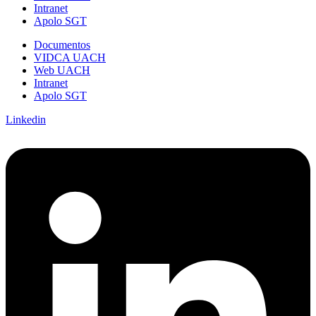
Intranet
Apolo SGT
Documentos
VIDCA UACH
Web UACH
Intranet
Apolo SGT
Linkedin