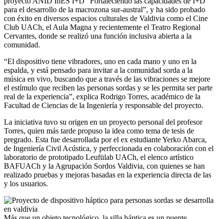
proyecto ANID InES I+D “Fortaleciendo las capacidades de I+D
para el desarrollo de la macrozona sur-austral”, y ha sido probado
con éxito en diversos espacios culturales de Valdivia como el Cine
Club UACh, el Aula Magna y recientemente el Teatro Regional
Cervantes, donde se realizó una función inclusiva abierta a la
comunidad.
“El dispositivo tiene vibradores, uno en cada mano y uno en la
espalda, y está pensado para invitar a la comunidad sorda a la
música en vivo, buscando que a través de las vibraciones se mejore
el estímulo que reciben las personas sordas y se les permita ser parte
real de la experiencia”, explica Rodrigo Torres, académico de la
Facultad de Ciencias de la Ingeniería y responsable del proyecto.
La iniciativa tuvo su origen en un proyecto personal del profesor
Torres, quien más tarde propuso la idea como tema de tesis de
pregrado. Esta fue desarrollada por el ex estudiante Yerko Abarca,
de Ingeniería Civil Acústica, y perfeccionada en colaboración con el
laboratorio de prototipado Leufülab UACh, el elenco artístico
BAFUACh y la Agrupación Sordos Valdivia, con quienes se han
realizado pruebas y mejoras basadas en la experiencia directa de las
y los usuarios.
Más que un objeto tecnológico, la silla háptica es un puente