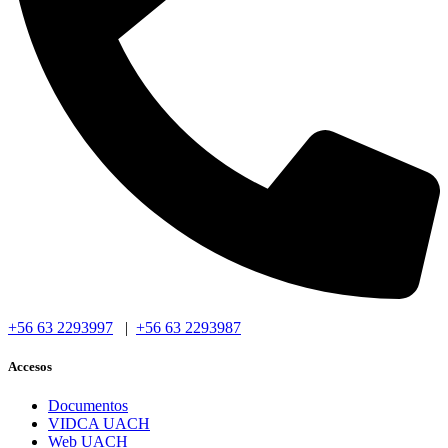
+56 63 2293997
|
+56 63 2293987
Accesos
Documentos
VIDCA UACH
Web UACH