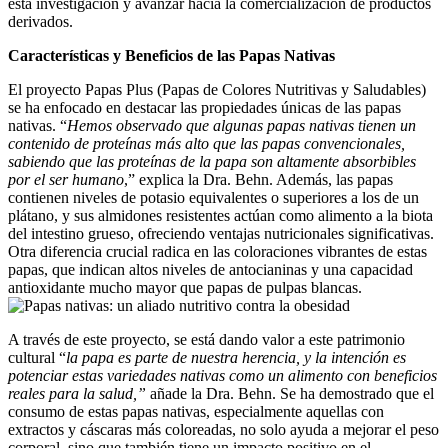
esta investigación y avanzar hacia la comercialización de productos
derivados.
Características y Beneficios de las Papas Nativas
El proyecto Papas Plus (Papas de Colores Nutritivas y Saludables)
se ha enfocado en destacar las propiedades únicas de las papas
nativas. “
Hemos observado que algunas papas nativas tienen un
contenido de proteínas más alto que las papas convencionales,
sabiendo que las proteínas de la papa son altamente absorbibles
por el ser humano
,” explica la Dra. Behn. Además, las papas
contienen niveles de potasio equivalentes o superiores a los de un
plátano, y sus almidones resistentes actúan como alimento a la biota
del intestino grueso, ofreciendo ventajas nutricionales significativas.
Otra diferencia crucial radica en las coloraciones vibrantes de estas
papas, que indican altos niveles de antocianinas y una capacidad
antioxidante mucho mayor que papas de pulpas blancas.
A través de este proyecto, se está dando valor a este patrimonio
cultural “
la papa es parte de nuestra herencia, y la intención es
potenciar estas variedades nativas como un alimento con beneficios
reales para la salud,”
añade la Dra. Behn. Se ha demostrado que el
consumo de estas papas nativas, especialmente aquellas con
extractos y cáscaras más coloreadas, no solo ayuda a mejorar el peso
corporal, sino que también tiene un impacto positivo en el