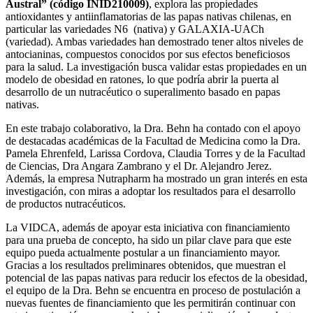
Austral” (código INID210009)
, explora las propiedades
antioxidantes y antiinflamatorias de las papas nativas chilenas, en
particular las variedades N6 (nativa) y GALAXIA-UACh
(variedad). Ambas variedades han demostrado tener altos niveles de
antocianinas, compuestos conocidos por sus efectos beneficiosos
para la salud. La investigación busca validar estas propiedades en un
modelo de obesidad en ratones, lo que podría abrir la puerta al
desarrollo de un nutracéutico o superalimento basado en papas
nativas.
En este trabajo colaborativo, la Dra. Behn ha contado con el apoyo
de destacadas académicas de la Facultad de Medicina como la Dra.
Pamela Ehrenfeld, Larissa Cordova, Claudia Torres y de la Facultad
de Ciencias, Dra Angara Zambrano y el Dr. Alejandro Jerez.
Además, la empresa Nutrapharm ha mostrado un gran interés en esta
investigación, con miras a adoptar los resultados para el desarrollo
de productos nutracéuticos.
La VIDCA, además de apoyar esta iniciativa con financiamiento
para una prueba de concepto, ha sido un pilar clave para que este
equipo pueda actualmente postular a un financiamiento mayor.
Gracias a los resultados preliminares obtenidos, que muestran el
potencial de las papas nativas para reducir los efectos de la obesidad,
el equipo de la Dra. Behn se encuentra en proceso de postulación a
nuevas fuentes de financiamiento que les permitirán continuar con