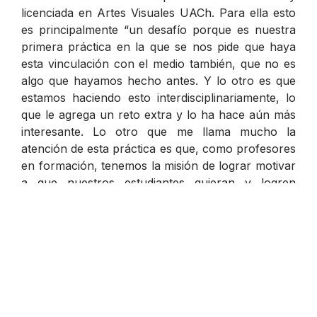
licenciada en Artes Visuales UACh. Para ella esto
es principalmente “un desafío porque es nuestra
primera práctica en la que se nos pide que haya
esta vinculación con el medio también, que no es
algo que hayamos hecho antes. Y lo otro es que
estamos haciendo esto interdisciplinariamente, lo
que le agrega un reto extra y lo ha hace aún más
interesante. Lo otro que me llama mucho la
atención de esta práctica es que, como profesores
en formación, tenemos la misión de lograr motivar
a que nuestros estudiantes quieran y logren
desarrollar este sentido de comunidad también, al
vincularse con su entorno, que no siempre es algo
que es conocido o que intencionadamente se
pretende conocer, valorar y, además, ofrecer un
servicio”.
El Dr.