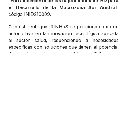
“
Fortalecimiento de las capacidades de I+D para
el Desarrollo de la Macrozona Sur Austral
”
código INID210009.
Con este enfoque, RINHoS se posiciona como un
actor clave en la innovación tecnológica aplicada
al sector salud, respondiendo a necesidades
específicas con soluciones que tienen el potencial
de transformar la atención médica en Chile y más
allá.
Previous
Next
Innovadora Iniciativa
Proyecto UACh crea
de la UACh Facilita la
una Estación
Inclusión de
Meteorológica que
Estudiantes
permitirá brindar una
Migrantes en la
futura solución