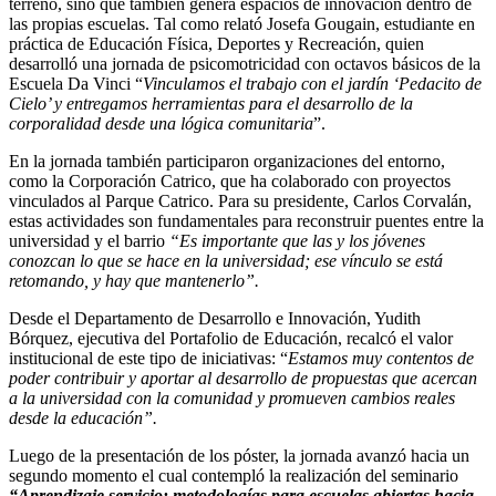
terreno, sino que también genera espacios de innovación dentro de
las propias escuelas. Tal como relató Josefa Gougain, estudiante en
práctica de Educación Física, Deportes y Recreación, quien
desarrolló una jornada de psicomotricidad con octavos básicos de la
Escuela Da Vinci “
Vinculamos el trabajo con el jardín ‘Pedacito de
Cielo’ y entregamos herramientas para el desarrollo de la
corporalidad desde una lógica comunitaria
”.
En la jornada también participaron organizaciones del entorno,
como la Corporación Catrico, que ha colaborado con proyectos
vinculados al Parque Catrico. Para su presidente, Carlos Corvalán,
estas actividades son fundamentales para reconstruir puentes entre la
universidad y el barrio
“Es importante que las y los jóvenes
conozcan lo que se hace en la universidad; ese vínculo se está
retomando, y hay que mantenerlo”.
Desde el Departamento de Desarrollo e Innovación, Yudith
Bórquez, ejecutiva del Portafolio de Educación, recalcó el valor
institucional de este tipo de iniciativas: “
Estamos muy contentos de
poder contribuir y aportar al desarrollo de propuestas que acercan
a la universidad con la comunidad y promueven cambios reales
desde la educación”.
Luego de la presentación de los póster, la jornada avanzó hacia un
segundo momento el cual contempló la realización del seminario
“Aprendizaje servicio: metodologías para escuelas abiertas hacia