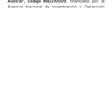
Austral”, código INID210009
, financiado por la
Agencia Nacional de Investigación y Desarrollo
(ANID), y ejecutado por el Departamento de
Desarrollo e Innovación de la VIDCA.
Previous
Next
Innovación y
NIDi-CAS: Innovación
vinculación con
en la Educación
territorios locales a
Escolar en Chile
tan solo un mensaje