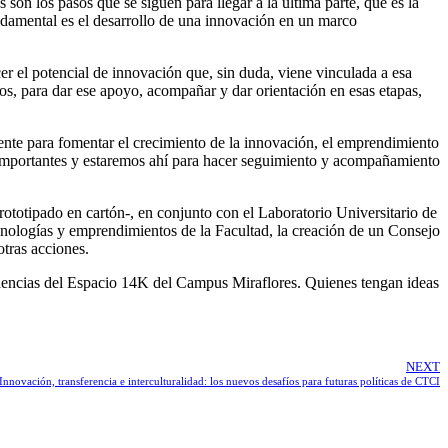
son los pasos que se siguen para llegar a la última parte, que es la
ndamental es el desarrollo de una innovación en un marco
r el potencial de innovación que, sin duda, viene vinculada a esa
os, para dar ese apoyo, acompañar y dar orientación en esas etapas,
ente para fomentar el crecimiento de la innovación, el emprendimiento
s importantes y estaremos ahí para hacer seguimiento y acompañamiento
ototipado en cartón-, en conjunto con el Laboratorio Universitario de
ecnologías y emprendimientos de la Facultad, la creación de un Consejo
tras acciones.
ndencias del Espacio 14K del Campus Miraflores. Quienes tengan ideas
NEXT
Innovación, transferencia e interculturalidad: los nuevos desafíos para futuras políticas de CTCI