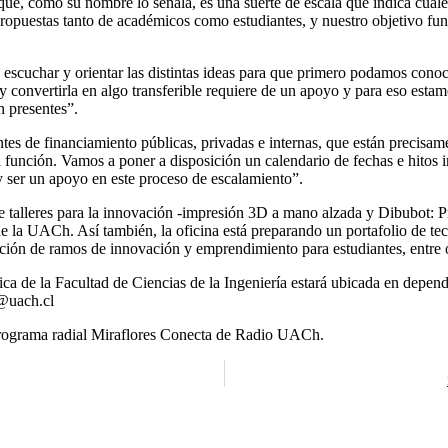
ue, como su nombre lo señala, es una suerte de escala que indica cuáles 
 propuestas tanto de académicos como estudiantes, y nuestro objetivo fu
scuchar y orientar las distintas ideas para que primero podamos conoce
convertirla en algo transferible requiere de un apoyo y para eso estam
n presentes”.
tes de financiamiento públicas, privadas e internas, que están precisam
ra función. Vamos a poner a disposición un calendario de fechas e hito
 y ser un apoyo en este proceso de escalamiento”.
 talleres para la innovación -impresión 3D a mano alzada y Dibubot: Pr
de la UACh. Así también, la oficina está preparando un portafolio de t
ión de ramos de innovación y emprendimiento para estudiantes, entre o
a de la Facultad de Ciencias de la Ingeniería estará ubicada en depe
o@uach.cl
 programa radial Miraflores Conecta de Radio UACh.