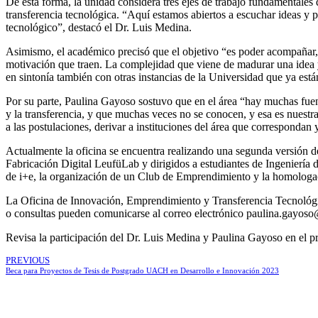
De esta forma, la unidad considera tres ejes de trabajo fundamentales q
transferencia tecnológica. “Aquí estamos abiertos a escuchar ideas y
tecnológico”, destacó el Dr. Luis Medina.
Asimismo, el académico precisó que el objetivo “es poder acompañar, e
motivación que traen. La complejidad que viene de madurar una idea y 
en sintonía también con otras instancias de la Universidad que ya está
Por su parte, Paulina Gayoso sostuvo que en el área “hay muchas fuen
y la transferencia, y que muchas veces no se conocen, y esa es nuest
a las postulaciones, derivar a instituciones del área que correspondan
Actualmente la oficina se encuentra realizando una segunda versión de
Fabricación Digital LeufüLab y dirigidos a estudiantes de Ingeniería 
de i+e, la organización de un Club de Emprendimiento y la homologac
La Oficina de Innovación, Emprendimiento y Transferencia Tecnológic
o consultas pueden comunicarse al correo electrónico paulina.gayos
Revisa la participación del Dr. Luis Medina y Paulina Gayoso en el
PREVIOUS
Beca para Proyectos de Tesis de Postgrado UACH en Desarrollo e Innovación 2023