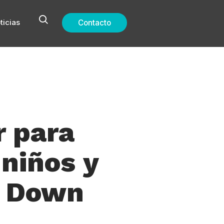
ticias
Contacto
r para
 niños y
e Down