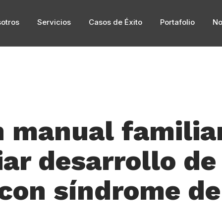
otros
Servicios
Casos de Éxito
Portafolio
No
 manual familia
ar desarrollo de
 con síndrome d