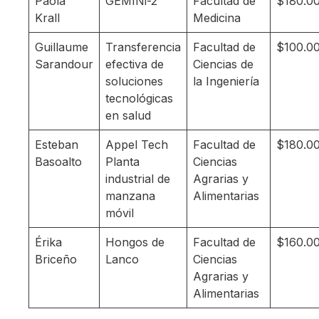
Paola
GEMINi-2
Facultad de
$180.0
Krall
Medicina
Guillaume
Transferencia
Facultad de
$100.0
Sarandour
efectiva de
Ciencias de
soluciones
la Ingeniería
tecnológicas
en salud
Esteban
Appel Tech
Facultad de
$180.0
Basoalto
Planta
Ciencias
industrial de
Agrarias y
manzana
Alimentarias
móvil
Érika
Hongos de
Facultad de
$160.0
Briceño
Lanco
Ciencias
Agrarias y
Alimentarias