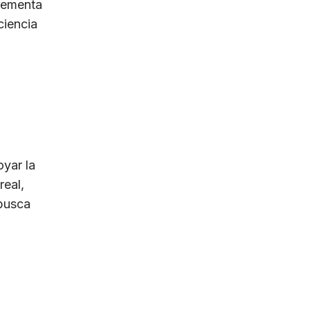
crementa
ciencia
yar la
real,
 busca