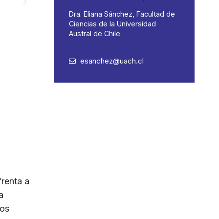
Dra. Eliana Sánchez, Facultad de
Ciencias de la Universidad
Austral de Chile.
esanchez@uach.cl
frenta a
a
gos