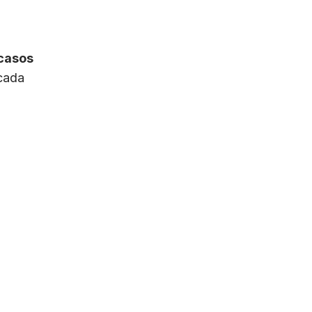
 casos
cada
ladores