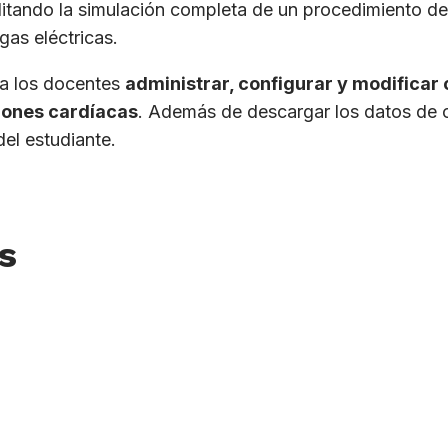
bilitando la simulación completa de un procedimiento de
gas eléctricas.
e a los docentes
administrar, configurar y modificar
iones cardíacas
. Además de descargar los datos de 
del estudiante.
s
acionales o extranjeras), así como también co-desarrol