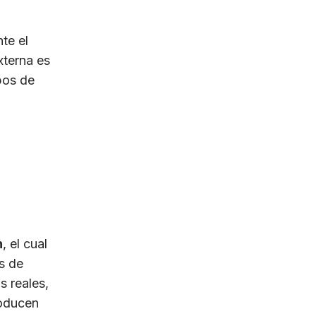
te el
xterna es
pos de
n
, el cual
s de
s reales,
roducen