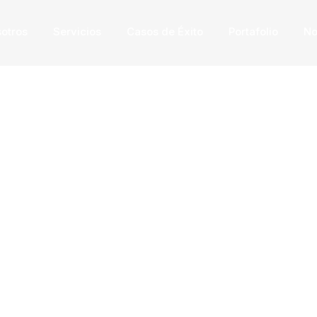
otros
Servicios
Casos de Éxito
Portafolio
No