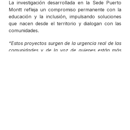
La investigación desarrollada en la Sede Puerto
Montt refleja un compromiso permanente con la
educación y la inclusión, impulsando soluciones
que nacen desde el territorio y dialogan con las
comunidades.
“Estos proyectos surgen de la urgencia real de las
comunidades y de la voz de quienes están más
cerca de los niños y niñas. No se trata solo de
diagnósticos, sino de contribuir a entornos donde
la diversidad sea parte del aula y no una
excepción”,
señala el
Dr. Felipe Almuna
, director
de Investigación de la Sede Puerto Montt de la
UACh.