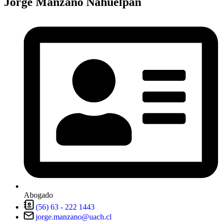
Jorge Manzano Nahuelpan
Abogado
(56) 63 - 222 1443
jorge.manzano@uach.cl