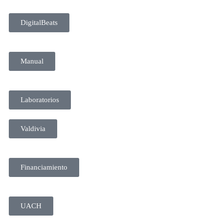
DigitalBeats
Manual
Laboratorios
Valdivia
Financiamiento
UACH